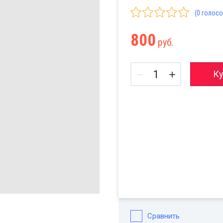
(0 голосо
800
руб.
−
+
Ку
Сравнить